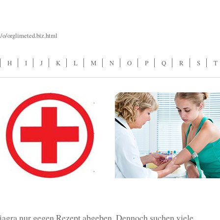
/o/orglimeted.biz.html
H
I
J
K
L
M
N
O
P
Q
R
S
T
iagra nur gegen Rezept abgeben. Dennoch suchen viele