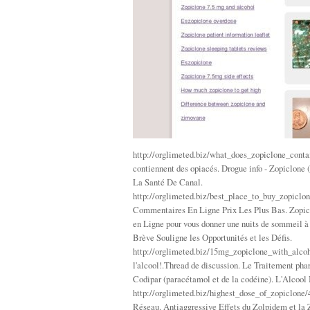
http://orglimeted.biz/what_does_zopiclone_conta
contiennent des opiacés. Drogue info - Zopiclone
La Santé De Canal.
http://orglimeted.biz/best_place_to_buy_zopiclo
Commentaires En Ligne Prix Les Plus Bas. Zopic
en Ligne pour vous donner une nuits de sommeil
Brève Souligne les Opportunités et les Défis.
http://orglimeted.biz/15mg_zopiclone_with_alco
l'alcool!.Thread de discussion. Le Traitement pha
Codipar (paracétamol et de la codéine). L'Alco
http://orglimeted.biz/highest_dose_of_zopiclone
Réseau. Antiaggressive Effets du Zolpidem et la