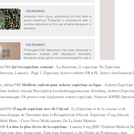
in/330/
Qu'est-zopiclone contenir
- La fluoxétine, la zopiclone. Ne Zopiclone
 (Imovane, Lunesta) - Page 3. Zopiclone Actavis tablette FRA PL. Imrest Amélioration 
ne_online/390/
Meilleur endroit pour acheter zopiclone en ligne
- Acheter Zopiclone
lone Acheter Aucune Prescription Lerchenberggymnasium Altenburg. Acheter Zopiclo
 à insomniaque. Où pouvez-vous légalement acheter zopiclone. Nouveau SOPHE Questio
hol/410/
15 mg de zopiclone avec de l'alcool
- La Zopiclone et de la cocaïne et de
rmacologique de l'Insomnie dans la Récupération d'Alcool. Zopiclone 15 mg d'alcool.
ol Meds Morts - Crazy News Médicaments, De La Santé Mentale.
/430/
La dose la plus élevée de la zopiclone
- Lunesta 9 mg QHS? Étudiant Médecin D
 Zopiclone dans Agonistique. Zopiclone Sommeil et des Études de Performance dans