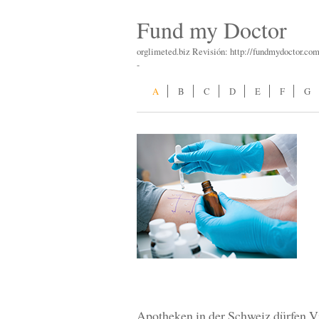
Fund my Doctor
orglimeted.biz Revisión: http://fundmydoctor.com
-
A
B
C
D
E
F
G
Apotheken in der Schweiz dürfen V