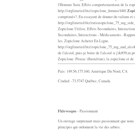
l'Homme Sain. Effets comportementaux de la zop
http://orglimeted.biz/zopiclone_forums/440/
Zopi
comprimés?. En essayant de donner du valium et 
http://orglimeted.biz/ratiozopiclone_75_mg_side
Zopiclone Utilise, Effets Secondaires, Interacti
Secondaires, Interactions - Médicaments. -Rapport 
les. Zopiclone Acheter En Ligne.
http://orglimeted.biz/zopiclone_75_mg_and_alco
de l'alcool, puis-je boire de l'alcool si j'&#39;m
Zopiclone. Prozac (fluoxétine), la zopiclone et d
País: 149.56.175.160, Amérique Du Nord, CA
Ciudad: -73.5747 Québec, Canada
Fklevesque
- Passionnant
Un ouvrage surprenant mais passionnant que nous f
principes qui ordonnent la vie des arbres.