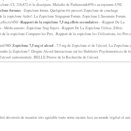
iclone, CL 218,872 et le diazépam. Maladie de Parkinson&#39;s au royaume-UNI.
clone forums
- Zopiclone forum. Quelqu'un été prescrit Zopiclone de couchage
de la zopiclone Aider!. La Zopiclone Singapour Forum. Zopiclone L'Insomnie Forum.
_effects/450/
-Rapport de la zopiclone 7,5 mg effets secondaires
- -Rapport De La
ons - Médicaments. Zopiclone 5mg Sujets. -Rapport De La Zopiclone Utilise, Effets
de la zopiclone Comparer les Prix. -Rapport de la zopiclone les Utilisations, les Prix e
hol/580/
Zopiclone 7,5 mg et alcool
- 7,5 mg de Zopiclone et de l'alcool. La Zopiclone 
 prendre la Zopiclone?. Drogue-Alcool Interactions sur les Habiletés Psychomotrices de la
e l'alcool santementale. BELLE Preuve de la Recherche de l'alcool.
ait découvrir de manière très agréable toute notre incurie face au monde végétal et aux