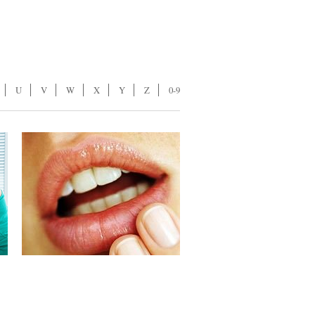
U
V
W
X
Y
Z
0-9