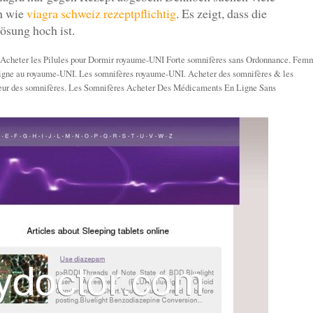
en wie
viagra schweiz rezeptpflichtig
. Es zeigt, dass die
ösung hoch ist.
 Acheter les Pilules pour Dormir royaume-UNI Forte somnifères sans Ordonnance. Fem
 ligne au royaume-UNI. Les somnifères royaume-UNI. Acheter des somnifères & les
leur des somnifères. Les Somnifères Acheter Des Médicaments En Ligne Sans